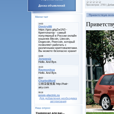
Просмотров:
2793
|
Добав
Доска объявлений
Приветствую все
Мини-чат
Приветств
Для добавления необходима
авторизация
Наш опрос
Универсал для вас...