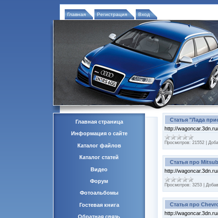
Главная
Регистрация
Вход
Статья "Лада при
Главная страница
http://wagoncar.3dn.ru
Информация о сайте
Просмотров:
21552
|
Доба
Каталог файлов
Каталог статей
Статья про Mitsubi
Видео
http://wagoncar.3dn.ru
Форум
Просмотров:
3253
|
Добав
Фотоальбомы
Статья про Chevrol
Гостевая книга
http://wagoncar.3dn.ru
Обратная связь