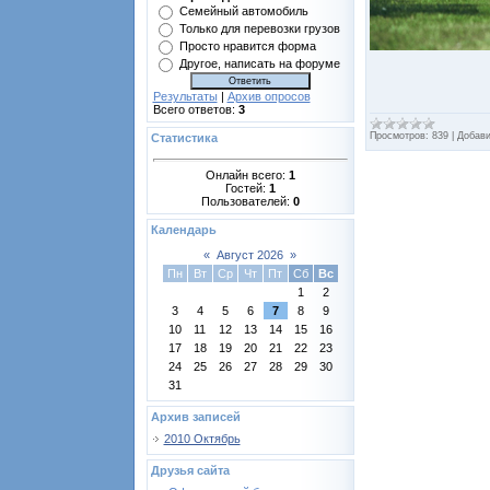
Семейный автомобиль
Только для перевозки грузов
Просто нравится форма
Другое, написать на форуме
Результаты
|
Архив опросов
Всего ответов:
3
Просмотров:
839
|
Добави
Статистика
Онлайн всего:
1
Гостей:
1
Пользователей:
0
Календарь
«
Август 2026
»
Пн
Вт
Ср
Чт
Пт
Сб
Вс
1
2
3
4
5
6
7
8
9
10
11
12
13
14
15
16
17
18
19
20
21
22
23
24
25
26
27
28
29
30
31
Архив записей
2010 Октябрь
Друзья сайта