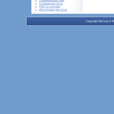
Официальный блог
Сообщество uCoz
FAQ по системе
Инструкции для uCoz
Copyright MyCorp © 2