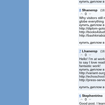
купить диплом в
8
Shanerop
(18
0
Why visitors stil
globe everything
купить диплом 
http://diplom-goto
http://books4stud
http://bashkiriabi
купить диплом 
7
Lhanerop
(18
0
Hello! I'm at wor
to say I love rea
fantastic work!
купить диплом в
http://variant-sur
http://echoschool
http://press-serv
купить диплом в
6
Stephentrinc
0
Good post. I lear