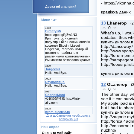
- https://vikonna
Доска объявлений
крадіжка даних
Мини-чат
13
Lhanerop
(2
0
What's up, I would
updates, thus whe
купить диплом в
http://danceway7
http://www.spor
http://forum-pm
http://sampagent
http://foousrp.li
купить диплом в
12
OLanerop
(
0
The other day, wh
see if it can surv
My apple ipad is 
but I had to shar
купить диплом в
Для добавления необходима
http://zagorie.m
авторизация
http://torica.4ad
http://censornet
Наш опрос
nuzhno/
Оцените мой сайт