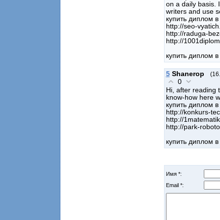
on a daily basis. 
writers and use s
купить диплом в
http://seo-vyatich
http://raduga-bez
http://1001diplom
купить диплом в
5
Shanerop
(16
0
Hi, after reading
know-how here wi
купить диплом в
http://konkurs-te
http://1matematik
http://park-roboto
купить диплом в
Имя *:
Email *: