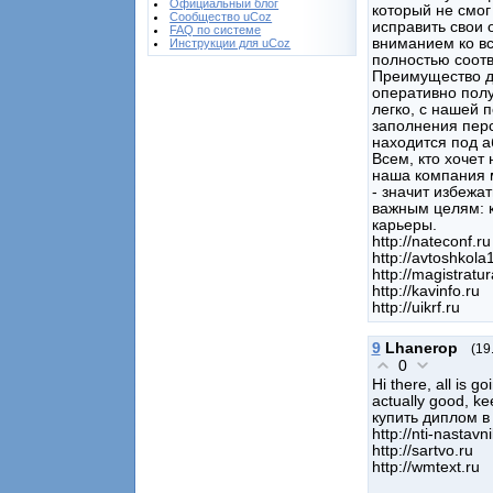
Официальный блог
который не смог
Сообщество uCoz
исправить свои 
FAQ по системе
вниманием ко вс
Инструкции для uCoz
полностью соот
Преимущество да
оперативно полу
легко, с нашей 
заполнения перс
находится под 
Всем, кто хочет
наша компания 
- значит избежа
важным целям: к
карьеры.
http://nateconf.ru
http://avtoshkola
http://magistratur
http://kavinfo.ru
http://uikrf.ru
9
Lhanerop
(19
0
Hi there, all is g
actually good, ke
купить диплом в
http://nti-nastavni
http://sartvo.ru
http://wmtext.ru