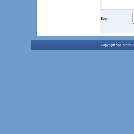
Код *:
Copyright MyCorp © 2