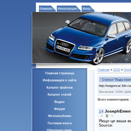
Главная
Регистрация
Вход
Главная
»
2010
»
Октя
Главная страница
Статья "Лада при
Информация о сайте
http://wagoncar.3dn.ru
Каталог файлов
Просмотров
: 21564 |
Доб
Каталог статей
Всего комментариев
:
Видео
Форум
14
JosephEmen
0
Фотоальбомы
Якщо це ваша ви
Гостевая книга
Source:
Обратная связь