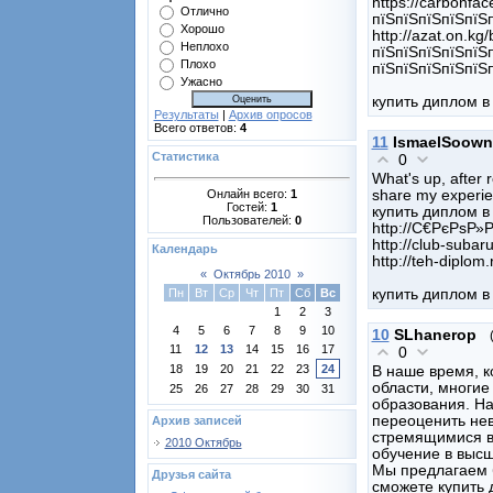
https://carbonfa
Отлично
пїЅпїЅпїЅпїЅпїЅп
Хорошо
http://azat.on.k
Неплохо
пїЅпїЅпїЅпїЅпїЅп
Плохо
пїЅпїЅпїЅпїЅпїЅ
Ужасно
купить диплом в
Результаты
|
Архив опросов
Всего ответов:
4
11
IsmaelSoown
Статистика
0
What's up, after 
Онлайн всего:
1
share my experie
Гостей:
1
купить диплом в
Пользователей:
0
http://С€РєРѕР»
http://club-subaru
Календарь
http://teh-diplom.
«
Октябрь 2010
»
купить диплом в
Пн
Вт
Ср
Чт
Пт
Сб
Вс
1
2
3
4
5
6
7
8
9
10
10
SLhanerop
11
12
13
14
15
16
17
0
18
19
20
21
22
23
24
В наше время, к
области, многие
25
26
27
28
29
30
31
образования. Н
переоценить не
Архив записей
стремящимися в
2010 Октябрь
обучение в выс
Мы предлагаем 
Друзья сайта
сможете купить 