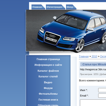
Главная
Регистрация
Вход
Главная
»
2010
»
Октя
Главная страница
Статья про Mitsubi
Информация о сайте
http://wagoncar.3dn.ru
Каталог файлов
Просмотров
: 3253 |
Доба
Каталог статей
Всего комментариев
:
Видео
Форум
Имя *:
Фотоальбомы
Email *:
Гостевая книга
Обратная связь