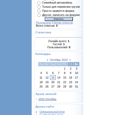
Семейный автомобиль
Только для перевозки грузов
Просто нравится форма
Другое, написать на форуме
Результаты
|
Архив опросов
Всего ответов:
3
Статистика
Онлайн всего:
1
Гостей:
1
Пользователей:
0
Календарь
«
Октябрь 2010
»
Пн
Вт
Ср
Чт
Пт
Сб
Вс
1
2
3
4
5
6
7
8
9
10
11
12
13
14
15
16
17
18
19
20
21
22
23
24
25
26
27
28
29
30
31
Архив записей
2010 Октябрь
Друзья сайта
Официальный блог
Сообщество uCoz